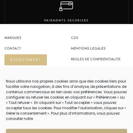
PAIEMENTS SECURISES
MARQUES
CGV
CONTACT
MENTIONS LEGALES
RECRUTEMENT
REGLES DE CONFIDENTIALITE
POLITIQUE DE COOKIES (EU)
Nous utilisons nos propres cookies ainsi que des cookies tiers pour
faciliter votre navigation, à des fins d’analyse, de présentations de
contenus commerciaux en lien avec vos préférences. Vous pouvez
NOUS CONTACTER
configurer ou refuser les cookies en cliquant sur « Préférences » ou
« Tout refuser ». En cliquant sur « Tout accepter » vous pouvez
04 22 54 75 02
accepter tous les cookies. Pour modifier l’autorisation, cliquez sur «
Gérer le consentement ». Pour plus d’informations, vous pouvez
consulter notre
NOTRE SERVICE CLIENT EST OUVERT DU LUNDI AU VENDREDI DE 9H À 12H
PUIS DE 14H À 18H