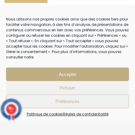
POLITIQUE DE COOKIES (EU)
Nous utilisons nos propres cookies ainsi que des cookies tiers pour
faciliter votre navigation, à des fins d’analyse, de présentations de
contenus commerciaux en lien avec vos préférences. Vous pouvez
NOUS CONTACTER
configurer ou refuser les cookies en cliquant sur « Préférences » ou
« Tout refuser ». En cliquant sur « Tout accepter » vous pouvez
04 22 54 75 02
accepter tous les cookies. Pour modifier l’autorisation, cliquez sur «
Gérer le consentement ». Pour plus d’informations, vous pouvez
consulter notre
NOTRE SERVICE CLIENT EST OUVERT DU LUNDI AU VENDREDI DE 9H À 12H
PUIS DE 14H À 18H
Accepter
Refuser
Préférences
10
/10
4 avis
Politique de cookies
Règles de confidentialité