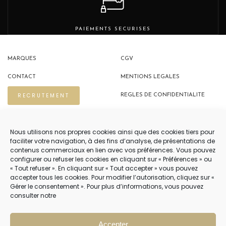
PAIEMENTS SECURISES
MARQUES
CGV
CONTACT
MENTIONS LEGALES
RECRUTEMENT
REGLES DE CONFIDENTIALITE
POLITIQUE DE COOKIES (EU)
Nous utilisons nos propres cookies ainsi que des cookies tiers pour
faciliter votre navigation, à des fins d’analyse, de présentations de
contenus commerciaux en lien avec vos préférences. Vous pouvez
NOUS CONTACTER
configurer ou refuser les cookies en cliquant sur « Préférences » ou
« Tout refuser ». En cliquant sur « Tout accepter » vous pouvez
04 22 54 75 02
accepter tous les cookies. Pour modifier l’autorisation, cliquez sur «
Gérer le consentement ». Pour plus d’informations, vous pouvez
consulter notre
NOTRE SERVICE CLIENT EST OUVERT DU LUNDI AU VENDREDI DE 9H À 12H
PUIS DE 14H À 18H
Accepter