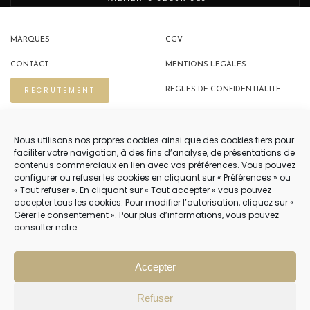
MARQUES
CGV
CONTACT
MENTIONS LEGALES
RECRUTEMENT
REGLES DE CONFIDENTIALITE
POLITIQUE DE COOKIES (EU)
Nous utilisons nos propres cookies ainsi que des cookies tiers pour
faciliter votre navigation, à des fins d’analyse, de présentations de
contenus commerciaux en lien avec vos préférences. Vous pouvez
NOUS CONTACTER
configurer ou refuser les cookies en cliquant sur « Préférences » ou
« Tout refuser ». En cliquant sur « Tout accepter » vous pouvez
04 22 54 75 02
accepter tous les cookies. Pour modifier l’autorisation, cliquez sur «
Gérer le consentement ». Pour plus d’informations, vous pouvez
consulter notre
NOTRE SERVICE CLIENT EST OUVERT DU LUNDI AU VENDREDI DE 9H À 12H
PUIS DE 14H À 18H
Accepter
Refuser