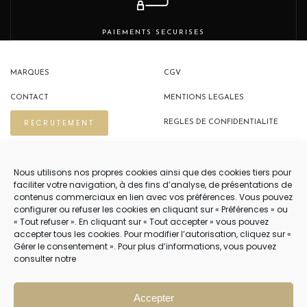
PAIEMENTS SECURISES
MARQUES
CGV
CONTACT
MENTIONS LEGALES
RECRUTEMENT
REGLES DE CONFIDENTIALITE
POLITIQUE DE COOKIES (EU)
Nous utilisons nos propres cookies ainsi que des cookies tiers pour
faciliter votre navigation, à des fins d’analyse, de présentations de
contenus commerciaux en lien avec vos préférences. Vous pouvez
NOUS CONTACTER
configurer ou refuser les cookies en cliquant sur « Préférences » ou
« Tout refuser ». En cliquant sur « Tout accepter » vous pouvez
04 22 54 75 02
accepter tous les cookies. Pour modifier l’autorisation, cliquez sur «
Gérer le consentement ». Pour plus d’informations, vous pouvez
consulter notre
NOTRE SERVICE CLIENT EST OUVERT DU LUNDI AU VENDREDI DE 9H À 12H
PUIS DE 14H À 18H
Accepter