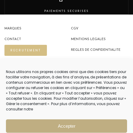
PAIEMENTS SECURISES
MARQUES
CGV
CONTACT
MENTIONS LEGALES
RECRUTEMENT
REGLES DE CONFIDENTIALITE
POLITIQUE DE COOKIES (EU)
Nous utilisons nos propres cookies ainsi que des cookies tiers pour
faciliter votre navigation, à des fins d’analyse, de présentations de
contenus commerciaux en lien avec vos préférences. Vous pouvez
NOUS CONTACTER
configurer ou refuser les cookies en cliquant sur « Préférences » ou
« Tout refuser ». En cliquant sur « Tout accepter » vous pouvez
04 22 54 75 02
accepter tous les cookies. Pour modifier l’autorisation, cliquez sur «
Gérer le consentement ». Pour plus d’informations, vous pouvez
consulter notre
NOTRE SERVICE CLIENT EST OUVERT DU LUNDI AU VENDREDI DE 9H À 12H
PUIS DE 14H À 18H
Accepter