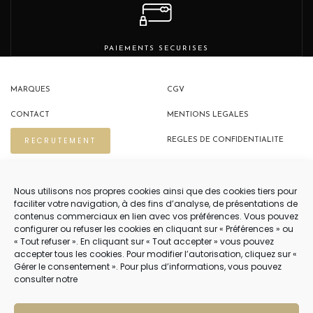
PAIEMENTS SECURISES
MARQUES
CGV
CONTACT
MENTIONS LEGALES
RECRUTEMENT
REGLES DE CONFIDENTIALITE
POLITIQUE DE COOKIES (EU)
Nous utilisons nos propres cookies ainsi que des cookies tiers pour
faciliter votre navigation, à des fins d’analyse, de présentations de
contenus commerciaux en lien avec vos préférences. Vous pouvez
NOUS CONTACTER
configurer ou refuser les cookies en cliquant sur « Préférences » ou
« Tout refuser ». En cliquant sur « Tout accepter » vous pouvez
04 22 54 75 02
accepter tous les cookies. Pour modifier l’autorisation, cliquez sur «
Gérer le consentement ». Pour plus d’informations, vous pouvez
consulter notre
NOTRE SERVICE CLIENT EST OUVERT DU LUNDI AU VENDREDI DE 9H À 12H
PUIS DE 14H À 18H