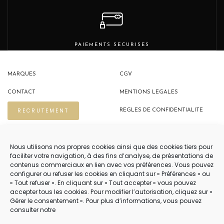
PAIEMENTS SECURISES
MARQUES
CGV
CONTACT
MENTIONS LEGALES
RECRUTEMENT
REGLES DE CONFIDENTIALITE
POLITIQUE DE COOKIES (EU)
Nous utilisons nos propres cookies ainsi que des cookies tiers pour
faciliter votre navigation, à des fins d’analyse, de présentations de
contenus commerciaux en lien avec vos préférences. Vous pouvez
NOUS CONTACTER
configurer ou refuser les cookies en cliquant sur « Préférences » ou
« Tout refuser ». En cliquant sur « Tout accepter » vous pouvez
04 22 54 75 02
accepter tous les cookies. Pour modifier l’autorisation, cliquez sur «
Gérer le consentement ». Pour plus d’informations, vous pouvez
consulter notre
NOTRE SERVICE CLIENT EST OUVERT DU LUNDI AU VENDREDI DE 9H À 12H
PUIS DE 14H À 18H