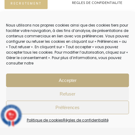
RECRUTEMENT
REGLES DE CONFIDENTIALITE
POLITIQUE DE COOKIES (EU)
Nous utilisons nos propres cookies ainsi que des cookies tiers pour
faciliter votre navigation, à des fins d’analyse, de présentations de
contenus commerciaux en lien avec vos préférences. Vous pouvez
NOUS CONTACTER
configurer ou refuser les cookies en cliquant sur « Préférences » ou
« Tout refuser ». En cliquant sur « Tout accepter » vous pouvez
04 22 54 75 02
accepter tous les cookies. Pour modifier l’autorisation, cliquez sur «
Gérer le consentement ». Pour plus d’informations, vous pouvez
consulter notre
NOTRE SERVICE CLIENT EST OUVERT DU LUNDI AU VENDREDI DE 9H À 12H
PUIS DE 14H À 18H
Accepter
Refuser
Préférences
10
/10
4 avis
Politique de cookies
Règles de confidentialité