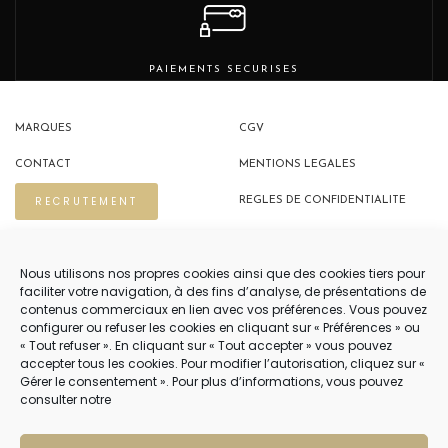
PAIEMENTS SECURISES
MARQUES
CGV
CONTACT
MENTIONS LEGALES
RECRUTEMENT
REGLES DE CONFIDENTIALITE
POLITIQUE DE COOKIES (EU)
Nous utilisons nos propres cookies ainsi que des cookies tiers pour
faciliter votre navigation, à des fins d’analyse, de présentations de
contenus commerciaux en lien avec vos préférences. Vous pouvez
NOUS CONTACTER
configurer ou refuser les cookies en cliquant sur « Préférences » ou
« Tout refuser ». En cliquant sur « Tout accepter » vous pouvez
04 22 54 75 02
accepter tous les cookies. Pour modifier l’autorisation, cliquez sur «
Gérer le consentement ». Pour plus d’informations, vous pouvez
consulter notre
NOTRE SERVICE CLIENT EST OUVERT DU LUNDI AU VENDREDI DE 9H À 12H
PUIS DE 14H À 18H