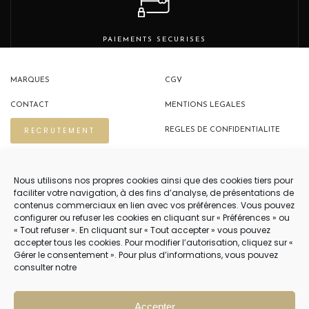
PAIEMENTS SECURISES
MARQUES
CGV
CONTACT
MENTIONS LEGALES
RECRUTEMENT
REGLES DE CONFIDENTIALITE
POLITIQUE DE COOKIES (EU)
Nous utilisons nos propres cookies ainsi que des cookies tiers pour
faciliter votre navigation, à des fins d’analyse, de présentations de
contenus commerciaux en lien avec vos préférences. Vous pouvez
NOUS CONTACTER
configurer ou refuser les cookies en cliquant sur « Préférences » ou
« Tout refuser ». En cliquant sur « Tout accepter » vous pouvez
04 22 54 75 02
accepter tous les cookies. Pour modifier l’autorisation, cliquez sur «
Gérer le consentement ». Pour plus d’informations, vous pouvez
consulter notre
NOTRE SERVICE CLIENT EST OUVERT DU LUNDI AU VENDREDI DE 9H À 12H
PUIS DE 14H À 18H
Accepter