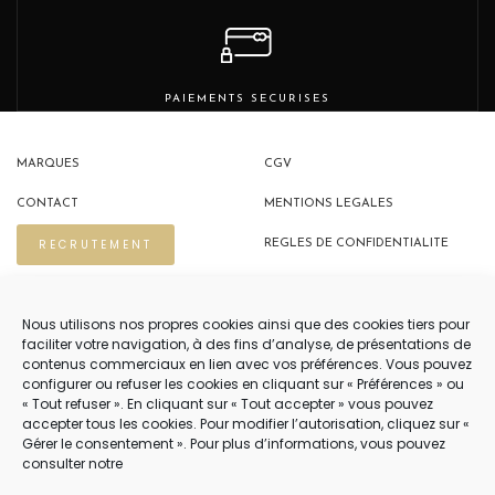
PAIEMENTS SECURISES
MARQUES
CGV
CONTACT
MENTIONS LEGALES
RECRUTEMENT
REGLES DE CONFIDENTIALITE
POLITIQUE DE COOKIES (EU)
Nous utilisons nos propres cookies ainsi que des cookies tiers pour
faciliter votre navigation, à des fins d’analyse, de présentations de
contenus commerciaux en lien avec vos préférences. Vous pouvez
NOUS CONTACTER
configurer ou refuser les cookies en cliquant sur « Préférences » ou
« Tout refuser ». En cliquant sur « Tout accepter » vous pouvez
04 22 54 75 02
accepter tous les cookies. Pour modifier l’autorisation, cliquez sur «
Gérer le consentement ». Pour plus d’informations, vous pouvez
consulter notre
NOTRE SERVICE CLIENT EST OUVERT DU LUNDI AU VENDREDI DE 9H À 12H
PUIS DE 14H À 18H