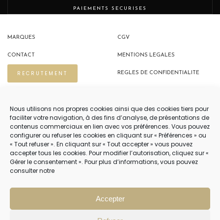
PAIEMENTS SECURISES
MARQUES
CGV
CONTACT
MENTIONS LEGALES
RECRUTEMENT
REGLES DE CONFIDENTIALITE
POLITIQUE DE COOKIES (EU)
Nous utilisons nos propres cookies ainsi que des cookies tiers pour
faciliter votre navigation, à des fins d’analyse, de présentations de
contenus commerciaux en lien avec vos préférences. Vous pouvez
NOUS CONTACTER
configurer ou refuser les cookies en cliquant sur « Préférences » ou
« Tout refuser ». En cliquant sur « Tout accepter » vous pouvez
04 22 54 75 02
accepter tous les cookies. Pour modifier l’autorisation, cliquez sur «
Gérer le consentement ». Pour plus d’informations, vous pouvez
consulter notre
NOTRE SERVICE CLIENT EST OUVERT DU LUNDI AU VENDREDI DE 9H À 12H
PUIS DE 14H À 18H
Accepter