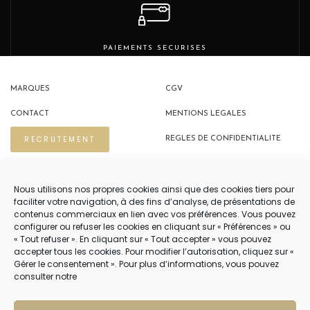
PAIEMENTS SECURISES
MARQUES
CGV
CONTACT
MENTIONS LEGALES
RECRUTEMENT
REGLES DE CONFIDENTIALITE
POLITIQUE DE COOKIES (EU)
Nous utilisons nos propres cookies ainsi que des cookies tiers pour
faciliter votre navigation, à des fins d’analyse, de présentations de
contenus commerciaux en lien avec vos préférences. Vous pouvez
NOUS CONTACTER
configurer ou refuser les cookies en cliquant sur « Préférences » ou
« Tout refuser ». En cliquant sur « Tout accepter » vous pouvez
04 22 54 75 02
accepter tous les cookies. Pour modifier l’autorisation, cliquez sur «
Gérer le consentement ». Pour plus d’informations, vous pouvez
consulter notre
NOTRE SERVICE CLIENT EST OUVERT DU LUNDI AU VENDREDI DE 9H À 12H
PUIS DE 14H À 18H