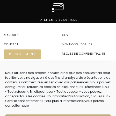
PAIEMENTS SECURISES
MARQUES
CGV
CONTACT
MENTIONS LEGALES
RECRUTEMENT
REGLES DE CONFIDENTIALITE
POLITIQUE DE COOKIES (EU)
Nous utilisons nos propres cookies ainsi que des cookies tiers pour
faciliter votre navigation, à des fins d’analyse, de présentations de
contenus commerciaux en lien avec vos préférences. Vous pouvez
NOUS CONTACTER
configurer ou refuser les cookies en cliquant sur « Préférences » ou
« Tout refuser ». En cliquant sur « Tout accepter » vous pouvez
04 22 54 75 02
accepter tous les cookies. Pour modifier l’autorisation, cliquez sur «
Gérer le consentement ». Pour plus d’informations, vous pouvez
consulter notre
NOTRE SERVICE CLIENT EST OUVERT DU LUNDI AU VENDREDI DE 9H À 12H
PUIS DE 14H À 18H