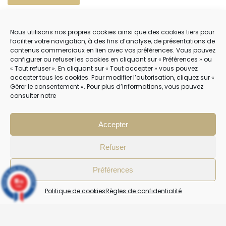
POLITIQUE DE COOKIES (EU)
Nous utilisons nos propres cookies ainsi que des cookies tiers pour
faciliter votre navigation, à des fins d’analyse, de présentations de
contenus commerciaux en lien avec vos préférences. Vous pouvez
NOUS CONTACTER
configurer ou refuser les cookies en cliquant sur « Préférences » ou
« Tout refuser ». En cliquant sur « Tout accepter » vous pouvez
04 22 54 75 02
accepter tous les cookies. Pour modifier l’autorisation, cliquez sur «
Gérer le consentement ». Pour plus d’informations, vous pouvez
consulter notre
NOTRE SERVICE CLIENT EST OUVERT DU LUNDI AU VENDREDI DE 9H À 12H
PUIS DE 14H À 18H
Accepter
Refuser
Préférences
10
/10
4 avis
Politique de cookies
Règles de confidentialité