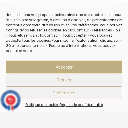
POLITIQUE DE COOKIES (EU)
Nous utilisons nos propres cookies ainsi que des cookies tiers pour
faciliter votre navigation, à des fins d’analyse, de présentations de
contenus commerciaux en lien avec vos préférences. Vous pouvez
NOUS CONTACTER
configurer ou refuser les cookies en cliquant sur « Préférences » ou
« Tout refuser ». En cliquant sur « Tout accepter » vous pouvez
04 22 54 75 02
accepter tous les cookies. Pour modifier l’autorisation, cliquez sur «
Gérer le consentement ». Pour plus d’informations, vous pouvez
consulter notre
NOTRE SERVICE CLIENT EST OUVERT DU LUNDI AU VENDREDI DE 9H À 12H
PUIS DE 14H À 18H
Accepter
Refuser
Préférences
10
/10
4 avis
Politique de cookies
Règles de confidentialité