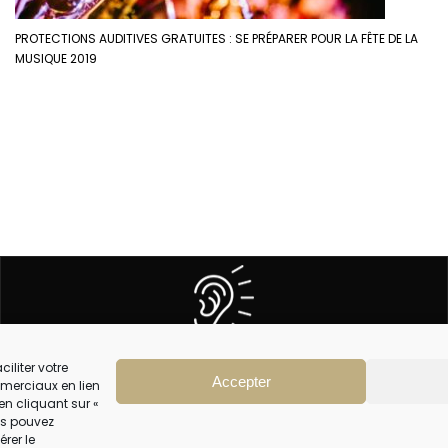
PROTECTIONS AUDITIVES GRATUITES : SE PRÉPARER POUR LA FÊTE DE LA
MUSIQUE 2019
5 CENTRES
À VOTRE ÉCOUTE
iliter votre
Accepter
merciaux en lien
en cliquant sur «
CGV
ous pouvez
érer le
MENTIONS LEGALES