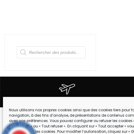
Recherche
de
produits
EXPEDITION DANS TOUTE LA FRANCE
Nous utilisons nos propres cookies ainsi que des cookies tiers pour fac
navigation, à des fins d’analyse, de présentations de contenus com
Suivez-nous !
avec vos préférences. Vous pouvez configurer ou refuser les cookies 
MARQUES
Préférences » ou « Tout refuser ». En cliquant sur « Tout accepter » v
accepter tous les cookies. Pour modifier l’autorisation, cliquez sur « G
CONTACT