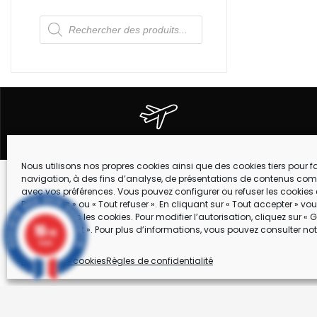
Recherche
de
produits
EXPEDITION DANS TOUTE LA FRANCE
Nous utilisons nos propres cookies ainsi que des cookies tiers pour fac
navigation, à des fins d’analyse, de présentations de contenus com
Suivez-nous !
avec vos préférences. Vous pouvez configurer ou refuser les cookies 
MARQUES
Préférences » ou « Tout refuser ». En cliquant sur « Tout accepter » v
accepter tous les cookies. Pour modifier l’autorisation, cliquez sur « G
CONTACT
10
consentement ». Pour plus d’informations, vous pouvez consulter not
/10
4 avis
RECRUTEM
Politique de cookies
Règles de confidentialité