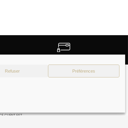
PAIEMENTS SECURISES
Refuser
Préférences
Moyens de paiement
NTACTER
4 75 02
E CLIENT EST
 AU VENDREDI DE