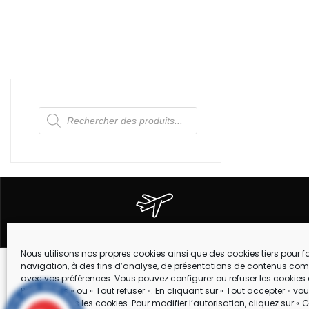
Recherche
de
produits
EXPEDITION DANS TOUTE LA FRANCE
Nous utilisons nos propres cookies ainsi que des cookies tiers pour fac
navigation, à des fins d’analyse, de présentations de contenus com
Suivez-nous !
avec vos préférences. Vous pouvez configurer ou refuser les cookies 
MARQUES
Préférences » ou « Tout refuser ». En cliquant sur « Tout accepter » v
accepter tous les cookies. Pour modifier l’autorisation, cliquez sur « G
CONTACT