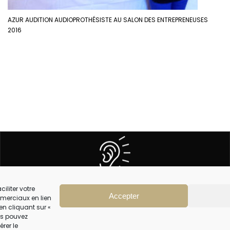
AZUR AUDITION AUDIOPROTHÉSISTE AU SALON DES ENTREPRENEUSES
2016
5 CENTRES
À VOTRE ÉCOUTE
iliter votre
Accepter
merciaux en lien
en cliquant sur «
CGV
ous pouvez
érer le
MENTIONS LEGALES