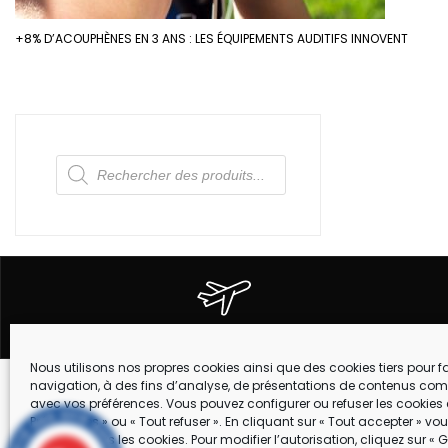
+8% D’ACOUPHÈNES EN 3 ANS : LES ÉQUIPEMENTS AUDITIFS INNOVENT
Recherche
de
produits
EXPEDITION DANS TOUTE LA FRANCE
Nous utilisons nos propres cookies ainsi que des cookies tiers pour fac
navigation, à des fins d’analyse, de présentations de contenus com
Suivez-nous !
avec vos préférences. Vous pouvez configurer ou refuser les cookies 
MARQUES
Préférences » ou « Tout refuser ». En cliquant sur « Tout accepter » v
accepter tous les cookies. Pour modifier l’autorisation, cliquez sur « G
CONTACT