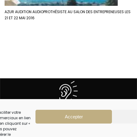
AZUR AUDITION AUDIOPROTHÉSISTE AU SALON DES ENTREPRENEUSES LES
21 ET 22 MAI 2016
5 CENTRES
À VOTRE ÉCOUTE
iliter votre
Accepter
merciaux en lien
en cliquant sur «
CGV
ous pouvez
érer le
MENTIONS LEGALES