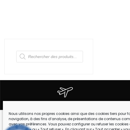
Recherche
de
produits
EXPEDITION DANS TOUTE LA FRANCE
Nous utilisons nos propres cookies ainsi que des cookies tiers pour fac
navigation, à des fins d’analyse, de présentations de contenus com
Suivez-nous !
avec vos préférences. Vous pouvez configurer ou refuser les cookies 
MARQUES
Préférences » ou « Tout refuser ». En cliquant sur « Tout accepter » v