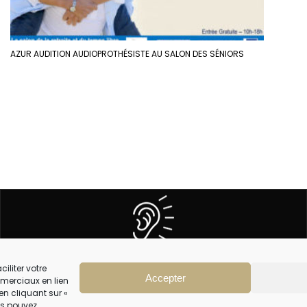
AZUR AUDITION AUDIOPROTHÉSISTE AU SALON DES SÉNIORS
5 CENTRES
À VOTRE ÉCOUTE
iliter votre
Accepter
merciaux en lien
en cliquant sur «
CGV
ous pouvez