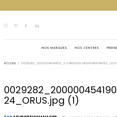
NOS MARQUES
NOS CENTRES
PREN
ACCUEIL
0029282_2000004541903_2-CAPSULES-DESHYDRATANTES_LOT-D
0029282_20000045419
24_ORUS.jpg (1)