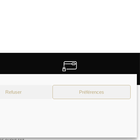
PAIEMENTS SECURISES
Refuser
Préférences
Moyens de paiement
NTACTER
4 75 02