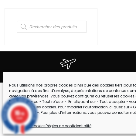
Recherche
de
produits
EXPEDITION DANS TOUTE LA FRANCE
Nous utilisons nos propres cookies ainsi que des cookies tiers pour fac
navigation, à des fins d’analyse, de présentations de contenus com
Suivez-nous !
avec vos préférences. Vous pouvez configurer ou refuser les cookies 
MARQUES
Préférences » ou « Tout refuser ». En cliquant sur « Tout accepter » v
accepter tous les cookies. Pour modifier l’autorisation, cliquez sur « G
CONTACT
10
consentement ». Pour plus d’informations, vous pouvez consulter not
/10
4 avis
RECRUTEM
Politique de cookies
Règles de confidentialité