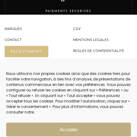
PAIEMENTS SECURISES
MARQUES
CGV
CONTACT
MENTIONS LEGALES
RECRUTEMENT
REGLES DE CONFIDENTIALITE
POLITIQUE DE COOKIES (EU)
Nous utilisons nos propres cookies ainsi que des cookies tiers pour
faciliter votre navigation, à des fins d’analyse, de présentations de
contenus commerciaux en lien avec vos préférences. Vous pouvez
NOUS CONTACTER
configurer ou refuser les cookies en cliquant sur « Préférences » ou
« Tout refuser ». En cliquant sur « Tout accepter » vous pouvez
04 22 54 75 02
accepter tous les cookies. Pour modifier l’autorisation, cliquez sur «
Gérer le consentement ». Pour plus d’informations, vous pouvez
consulter notre
NOTRE SERVICE CLIENT EST OUVERT DU LUNDI AU VENDREDI DE 9H À 12H
PUIS DE 14H À 18H
Accepter