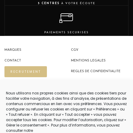
5 CENTRES
À VOTRE ÉCOUTE
PAIEMENTS SECURISES
MARQUES
CGV
CONTACT
MENTIONS LEGALES
RECRUTEMENT
REGLES DE CONFIDENTIALITE
POLITIQUE DE COOKIES (EU)
Nous utilisons nos propres cookies ainsi que des cookies tiers pour
faciliter votre navigation, à des fins d’analyse, de présentations de
contenus commerciaux en lien avec vos préférences. Vous pouvez
NOUS CONTACTER
configurer ou refuser les cookies en cliquant sur « Préférences » ou
« Tout refuser ». En cliquant sur « Tout accepter » vous pouvez
04 22 54 75 02
accepter tous les cookies. Pour modifier l’autorisation, cliquez sur «
Gérer le consentement ». Pour plus d’informations, vous pouvez
consulter notre
NOTRE SERVICE CLIENT EST OUVERT DU LUNDI AU VENDREDI DE 9H À 12H