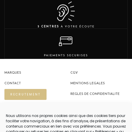
5 CENTRES
À VOTRE ÉCOUTE
PAIEMENTS SECURISES
MARQUES
CGV
CONTACT
MENTIONS LEGALES
RECRUTEMENT
REGLES DE CONFIDENTIALITE
POLITIQUE DE COOKIES (EU)
Nous utilisons nos propres cookies ainsi que des cookies tiers pour
faciliter votre navigation, à des fins d’analyse, de présentations de
contenus commerciaux en lien avec vos préférences. Vous pouvez
configurer ou refuser les cookies en cliquant sur « Préférences » ou