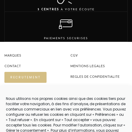
5 CENTRES
À VOTRE ÉCOUTE
PAIEMENTS SECURISES
MARQUES
CGV
CONTACT
MENTIONS LEGALES
RECRUTEMENT
REGLES DE CONFIDENTIALITE
POLITIQUE DE COOKIES (EU)
Nous utilisons nos propres cookies ainsi que des cookies tiers pour
faciliter votre navigation, à des fins d’analyse, de présentations de
contenus commerciaux en lien avec vos préférences. Vous pouvez
NOUS CONTACTER
configurer ou refuser les cookies en cliquant sur « Préférences » ou
« Tout refuser ». En cliquant sur « Tout accepter » vous pouvez
04 22 54 75 02
accepter tous les cookies. Pour modifier l’autorisation, cliquez sur «
Gérer le consentement ». Pour plus d’informations, vous pouvez