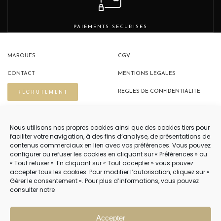
PAIEMENTS SECURISES
MARQUES
CGV
CONTACT
MENTIONS LEGALES
RECRUTEMENT
REGLES DE CONFIDENTIALITE
POLITIQUE DE COOKIES (EU)
Nous utilisons nos propres cookies ainsi que des cookies tiers pour
faciliter votre navigation, à des fins d’analyse, de présentations de
contenus commerciaux en lien avec vos préférences. Vous pouvez
NOUS CONTACTER
configurer ou refuser les cookies en cliquant sur « Préférences » ou
« Tout refuser ». En cliquant sur « Tout accepter » vous pouvez
04 22 54 75 02
accepter tous les cookies. Pour modifier l’autorisation, cliquez sur «
Gérer le consentement ». Pour plus d’informations, vous pouvez
consulter notre
NOTRE SERVICE CLIENT EST OUVERT DU LUNDI AU VENDREDI DE 9H À 12H
PUIS DE 14H À 18H
Accepter