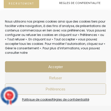
RECRUTEMENT
REGLES DE CONFIDENTIALITE
POLITIQUE DE COOKIES (EU)
Nous utilisons nos propres cookies ainsi que des cookies tiers pour
faciliter votre navigation, à des fins d’analyse, de présentations de
contenus commerciaux en lien avec vos préférences. Vous pouvez
NOUS CONTACTER
configurer ou refuser les cookies en cliquant sur « Préférences » ou
« Tout refuser ». En cliquant sur « Tout accepter » vous pouvez
04 22 54 75 02
accepter tous les cookies. Pour modifier l’autorisation, cliquez sur «
Gérer le consentement ». Pour plus d’informations, vous pouvez
consulter notre
NOTRE SERVICE CLIENT EST OUVERT DU LUNDI AU VENDREDI DE 9H À 12H
PUIS DE 14H À 18H
Accepter
Refuser
Préférences
10
/10
4 avis
Politique de cookies
Règles de confidentialité