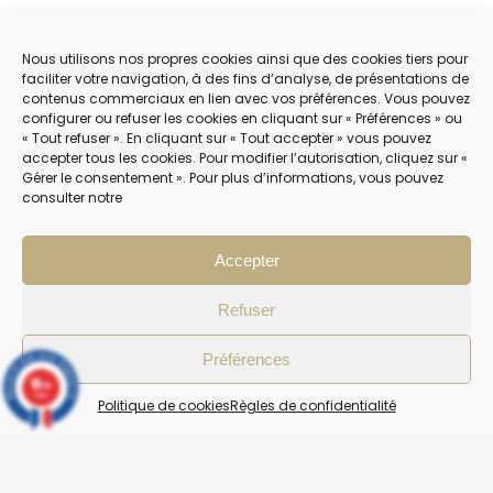
POLITIQUE DE COOKIES (EU)
Nous utilisons nos propres cookies ainsi que des cookies tiers pour
faciliter votre navigation, à des fins d’analyse, de présentations de
contenus commerciaux en lien avec vos préférences. Vous pouvez
NOUS CONTACTER
configurer ou refuser les cookies en cliquant sur « Préférences » ou
« Tout refuser ». En cliquant sur « Tout accepter » vous pouvez
04 22 54 75 02
accepter tous les cookies. Pour modifier l’autorisation, cliquez sur «
Gérer le consentement ». Pour plus d’informations, vous pouvez
consulter notre
NOTRE SERVICE CLIENT EST OUVERT DU LUNDI AU VENDREDI DE 9H À 12H
PUIS DE 14H À 18H
Accepter
Refuser
Préférences
10
/10
4 avis
Politique de cookies
Règles de confidentialité