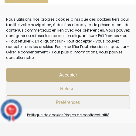
POLITIQUE DE COOKIES (EU)
Nous utilisons nos propres cookies ainsi que des cookies tiers pour
faciliter votre navigation, à des fins d’analyse, de présentations de
contenus commerciaux en lien avec vos préférences. Vous pouvez
NOUS CONTACTER
configurer ou refuser les cookies en cliquant sur « Préférences » ou
« Tout refuser ». En cliquant sur « Tout accepter » vous pouvez
04 22 54 75 02
accepter tous les cookies. Pour modifier l’autorisation, cliquez sur «
Gérer le consentement ». Pour plus d’informations, vous pouvez
consulter notre
NOTRE SERVICE CLIENT EST OUVERT DU LUNDI AU VENDREDI DE 9H À 12H
PUIS DE 14H À 18H
Accepter
Refuser
Préférences
10
/10
4 avis
Politique de cookies
Règles de confidentialité