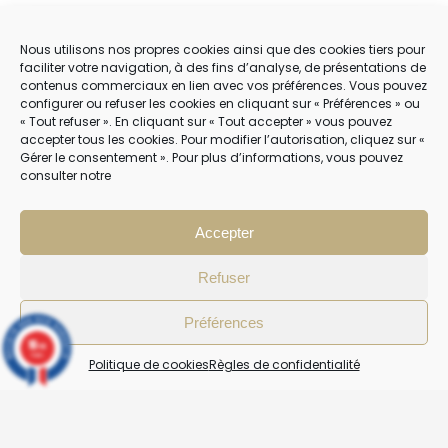
POLITIQUE DE COOKIES (EU)
Nous utilisons nos propres cookies ainsi que des cookies tiers pour
faciliter votre navigation, à des fins d’analyse, de présentations de
contenus commerciaux en lien avec vos préférences. Vous pouvez
NOUS CONTACTER
configurer ou refuser les cookies en cliquant sur « Préférences » ou
« Tout refuser ». En cliquant sur « Tout accepter » vous pouvez
04 22 54 75 02
accepter tous les cookies. Pour modifier l’autorisation, cliquez sur «
Gérer le consentement ». Pour plus d’informations, vous pouvez
consulter notre
NOTRE SERVICE CLIENT EST OUVERT DU LUNDI AU VENDREDI DE 9H À 12H
PUIS DE 14H À 18H
Accepter
Refuser
Préférences
10
/10
4 avis
Politique de cookies
Règles de confidentialité